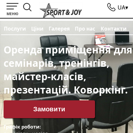
UA▾
МЕНЮ
Послуги
Ціни
Галерея
Про нас
Контакти
Оренда приміщення для
семінарів, тренінгів,
майстер-класів,
презентацій. Коворкінг.
Замовити
Графік роботи: