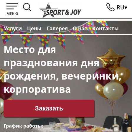
RU▾
МЕНЮ
Услуги
Цены
Галерея
О нас
Контакты
Место для
празднования дня
рождения, вечеринки,
корпоратива
Заказать
График работы: